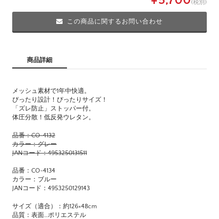
¥5,700
(税別)
この商品に関するお問い合わせ
商品詳細
メッシュ素材で1年中快適。
ぴったり設計！ぴったりサイズ！
「ズレ防止」ストッパー付。
体圧分散！低反発ウレタン。
品番：CO-4132
カラー：グレー
JANコード：4953250131511
品番：CO-4134
カラー：ブルー
JANコード：4953250129143
サイズ（適合）：約126×48cm
品質：表面…ポリエステル