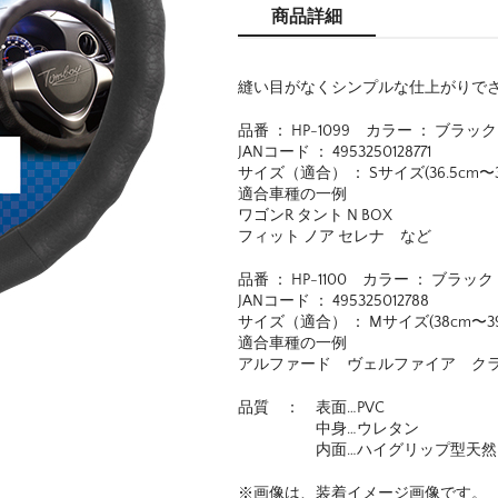
商品詳細
縫い目がなくシンプルな仕上がりで
品番 ： HP-1099 カラー ： ブラック
JANコード ： 4953250128771
サイズ（適合） ： Sサイズ(36.5cm〜37
適合車種の一例
ワゴンR タント N BOX
フィット ノア セレナ など
品番 ： HP-1100 カラー ： ブラック
JANコード ： 495325012788
サイズ（適合） ： Mサイズ(38cm〜39
適合車種の一例
アルファード ヴェルファイア ク
品質 ： 表面…PVC
中身…ウレタン
内面…ハイグリップ型天然
※画像は、装着イメージ画像です。