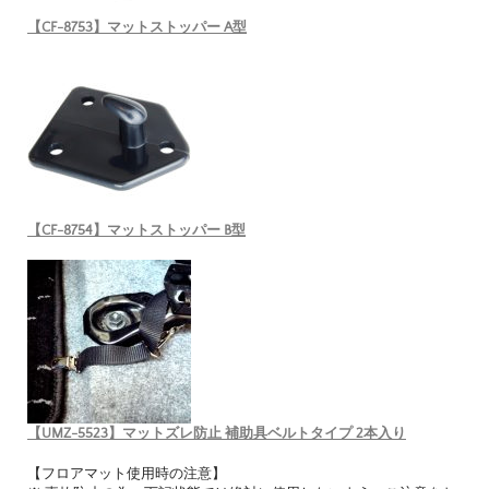
【CF-8753】マットストッパー A型
【CF-8754】マットストッパー B型
【UMZ-5523】マットズレ防止 補助具ベルトタイプ 2本入り
【フロアマット使用時の注意】