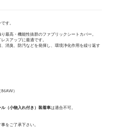
ーです。
触り最高・機能性抜群のファブリックシートカバー。
ドレスアップに最適です。
菌、消臭、防汚などを発揮し、環境浄化作用を繰り返す
ック
）
サン サクラ（B6AW）
ール（小物入れ付き）装着車
は適合不可。
す事をご了承下さい。