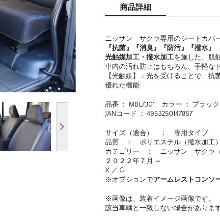
商品詳細
ニッサン サクラ専用のシートカバ
『抗菌』『消臭』『防汚』『撥水』
光触媒加工・撥水加工
を施した、肌
車内の汚れ防止はもちろん、手軽な
【光触媒】：光を受けることで、抗
優れた機能
品番 ： MBL7301 カラー ： ブラ
JANコード ： 4953250147857
サイズ（適合） ： 専用タイプ
品質 ： ポリエステル（撥水加工
カテゴリー ： ニッ
２０２２年７月 ～
X ／ G
※オプションで
アームレストコンソ
※画像は、装着イメージ画像です。
該当車輌と一致しない場合がありま