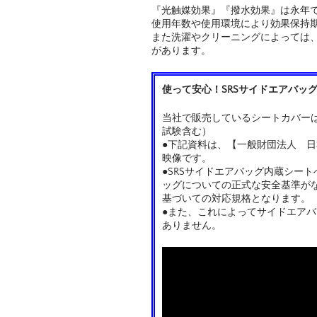
『光触媒効果』『撥水効果』は永年
使用年数や使用環境により効果保持
また洗濯やクリーニングによっては
があります。
使って安心！SRSサイドエアバッ
当社で販売しているシートカバーは
試験含む）
●下記資料は、【一般財団法人 日
映像です。
●SRSサイドエアバッグ内蔵シー
ッグについての正式な安全基準が
基づいての対応規格となります。
●また、これによってサイドエア
ありません。