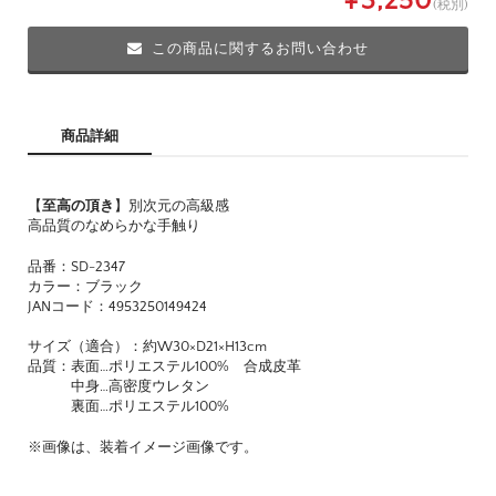
¥3,250
(税別)
この商品に関するお問い合わせ
商品詳細
【
至高の頂き
】別次元の高級感
高品質のなめらかな手触り
品番：SD-2347
カラー：ブラック
JANコード：4953250149424
サイズ（適合）：約W30×D21×H13cm
品質：表面…ポリエステル100% 合成皮革
中身…高密度ウレタン
裏面…ポリエステル100%
※画像は、装着イメージ画像です。