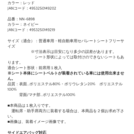
カラー：レッド
JANコード：4953250149202
品番：NN-6898
カラー：ネイビー
JANコード：4953250149219
サイズ（適合）：普通車用・軽自動車用セパレートシートフリーサ
イズ
※寸法表示は目安になり多少の誤差があります。
シート形状によっては取付けのできないシートもあ
ります。
適合シート形状：前席用１枚入
※シート本体にシートベルトが装着されている車には使用出来ませ
ん。
品質：表面…ポリエステル80%・ポリウレタン20% ポリエステル
100%
背面/マチ部…ポリエステル100%
■本商品は１枚入りです。
運転席・助手席両方に装着する場合は、本商品を２個お求め下さ
い。
■画像は、装着イメージ画像です。
サイドエアバッグ対応