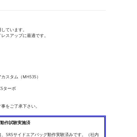
用しています。
ドレスアップに最適です。
ク
カスタム（MH53S）
D XSターボ
す事をご了承下さい。
グ動作試験実施済
、SRSサイドエアバッグ動作実験済みです。（社内