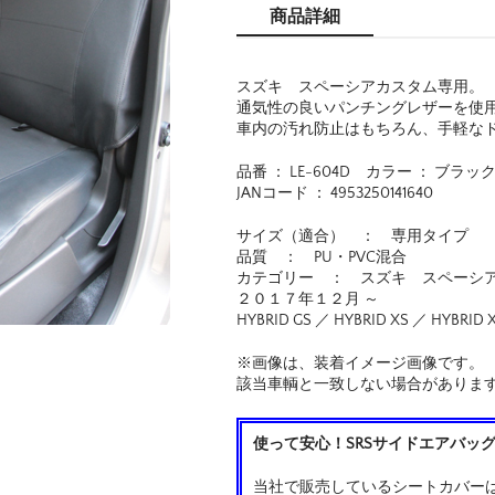
商品詳細
スズキ スペーシアカスタム専用。
通気性の良いパンチングレザーを使
車内の汚れ防止はもちろん、手軽な
品番 ： LE-604D カラー ： ブラッ
JANコード ： 4953250141640
サイズ（適合） ： 専用タイプ
品質 ： PU・PVC混合
カテゴリー ： スズキ スペーシア
２０１７年１２月 ～
HYBRID GS ／ HYBRID XS ／ HYBRI
※画像は、装着イメージ画像です。
該当車輌と一致しない場合がありま
使って安心！SRSサイドエアバッ
当社で販売しているシートカバーは