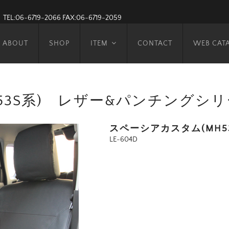
TEL:06-6719-2066
FAX:06-6719-2059
ABOUT
SHOP
ITEM
CONTACT
WEB CAT
53S系) レザー&パンチングシ
スペーシアカスタム(MH
LE-604D