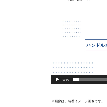
動
画
プ
レ
ー
ヤ
ー
00:00
※画像は、装着イメージ画像です。