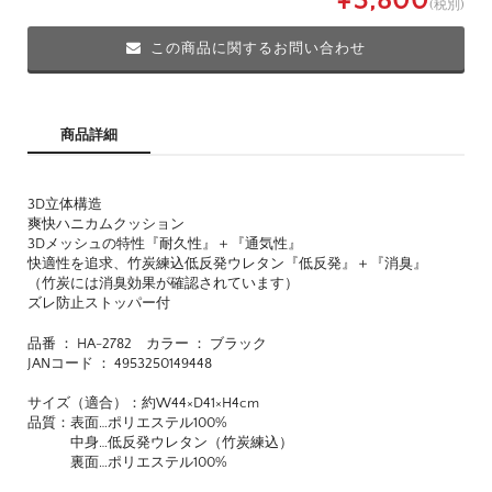
¥3,800
(税別)
この商品に関するお問い合わせ
商品詳細
3D立体構造
爽快ハニカムクッション
3Dメッシュの特性『耐久性』＋『通気性』
快適性を追求、竹炭練込低反発ウレタン『低反発』＋『消臭』
（竹炭には消臭効果が確認されています）
ズレ防止ストッパー付
品番 ： HA-2782 カラー ： ブラック
JANコード ： 4953250149448
サイズ（適合）：約W44×D41×H4cm
品質：表面…ポリエステル100%
中身…低反発ウレタン（竹炭練込）
裏面…ポリエステル100%