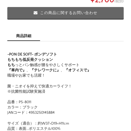
¥2,700
(税別)
この商品に関するお問い合わせ
商品詳細
-PON DE SOFT- ポンデソフト
もちもち低反発クッション
もち
っとパン触感が腰をやさしくサポート
『車内で』
、
『テレワークに』
、
『オフィスで』
職場やお家でも活躍！
菌・ニオイを抑えて快適カーライフ！
※抗菌性能試験実施済
品番：PS-8011
カラー：ブラック
JANコード：4953250145884
サイズ（適合）：約W37×D19×H11cm
品質：表面…ポリエステル100%