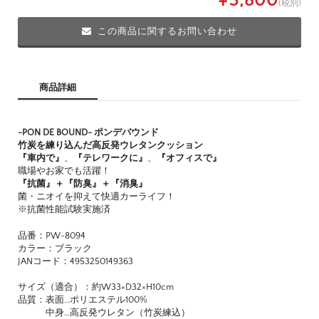
¥3,800
(税別)
この商品に関するお問い合わせ
商品詳細
-PON DE BOUND- ポンデバウンド
竹炭を練り込んだ高反発ウレタンクッション
『車内で』
、
『テレワークに』
、
『オフィスで』
職場やお家でも活躍！
『抗菌』＋『防臭』＋『消臭』
菌・ニオイを抑えて快適カーライフ！
※抗菌性能試験実施済
品番：PW-8094
カラー：ブラック
JANコード：4953250149363
サイズ（適合）：約W33×D32×H10cm
品質：表面…ポリエステル100%
中身…高反発ウレタン（竹炭練込）