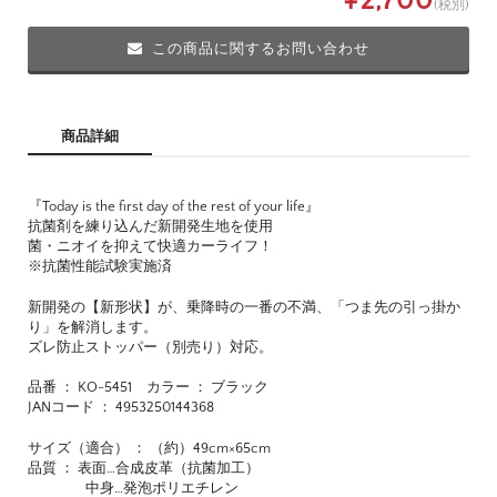
¥2,700
(税別)
この商品に関するお問い合わせ
商品詳細
『Today is the first day of the rest of your life』
抗菌剤を練り込んだ新開発生地を使用
菌・ニオイを抑えて快適カーライフ！
※抗菌性能試験実施済
新開発の【新形状】が、乗降時の一番の不満、「つま先の引っ掛か
り」を解消します。
ズレ防止ストッパー（別売り）対応。
品番 ： KO-5451 カラー ： ブラック
JANコード ： 4953250144368
サイズ（適合） ： （約）49cm×65cm
品質 ： 表面…合成皮革（抗菌加工）
中身…発泡ポリエチレン