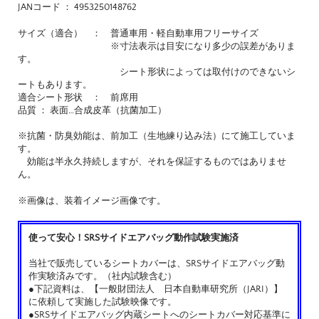
JANコード ： 4953250148762
サイズ（適合） ： 普通車用・軽自動車用フリーサイズ
※寸法表示は目安になり多少の誤差がありま
す。
シート形状によっては取付けのできないシ
ートもあります。
適合シート形状 ： 前席用
品質 ： 表面…合成皮革（抗菌加工）
※抗菌・防臭効能は、前加工（生地練り込み法）にて施工していま
す。
効能は半永久持続しますが、それを保証するものではありませ
ん。
※画像は、装着イメージ画像です。
使って安心！SRSサイドエアバッグ動作試験実施済
当社で販売しているシートカバーは、SRSサイドエアバッグ動
作実験済みです。（社内試験含む）
●下記資料は、【一般財団法人 日本自動車研究所（JARI）】
に依頼して実施した試験映像です。
●SRSサイドエアバッグ内蔵シートへのシートカバー対応基準に