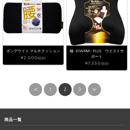
ポンデライト マルチクッション
極 -KIWAMI- PLUS ウエストサ
ポート
¥2,000
(税別)
¥7,550
(税別)
≪
1
2
3
≫
商品一覧