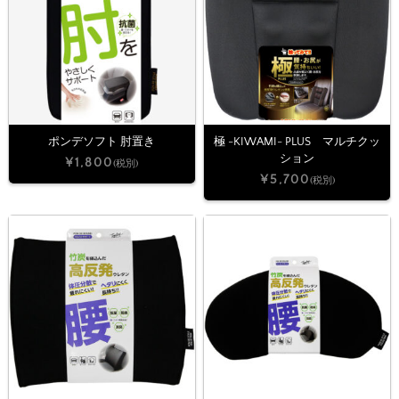
ポンデソフト 肘置き
極 -KIWAMI- PLUS マルチクッ
ション
¥1,800
(税別)
¥5,700
(税別)