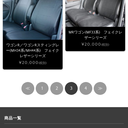
MRワゴン(MF33系) フェイクレ
ザーシリーズ
¥20,000
(税別)
ワゴンR／ワゴンRスティングレ
ー(MH34系/MH44系) フェイク
レザーシリーズ
¥20,000
(税別)
≪
1
2
3
4
≫
商品一覧