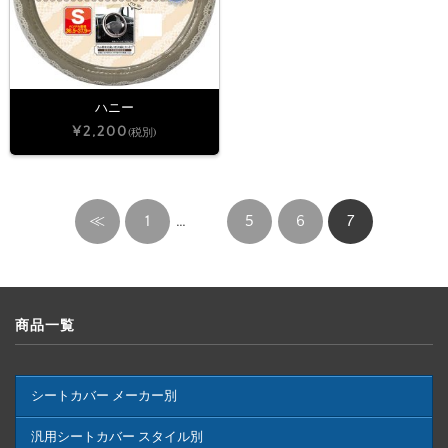
ハニー
¥2,200
(税別)
≪
1
…
5
6
7
商品一覧
シートカバー メーカー別
汎用シートカバー スタイル別