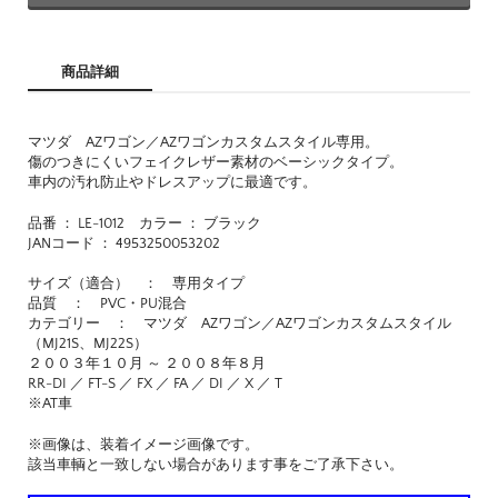
商品詳細
マツダ AZワゴン／AZワゴンカスタムスタイル専用。
傷のつきにくいフェイクレザー素材のベーシックタイプ。
車内の汚れ防止やドレスアップに最適です。
品番 ： LE-1012 カラー ： ブラック
JANコード ： 4953250053202
サイズ（適合） ： 専用タイプ
品質 ： PVC・PU混合
カテゴリー ： マツダ AZワゴン／AZワゴンカスタムスタイル
（MJ21S、MJ22S）
２００３年１０月 ～ ２００８年８月
RR-DI ／ FT-S ／ FX ／ FA ／ DI ／ X ／ T
※AT車
※画像は、装着イメージ画像です。
該当車輌と一致しない場合があります事をご了承下さい。