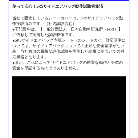
使って安心！SRSサイドエアバッグ動作試験実施済
当社で販売しているシートカバーは、SRSサイドエアバッグ動
作実験済みです。（社内試験含む）
●下記資料は、【一般財団法人 日本自動車研究所（JARI）】
に依頼して実施した試験映像です。
●SRSサイドエアバッグ内蔵シートへのシートカバー対応基準に
ついては、サイドエアバッグについての正式な安全基準がない
為、当社独自の厳格な評価試験を実施した結果に基づいての対
応規格となります。
●また、これによってサイドエアバッグの確実な動作と身体の
安全を保証するものではありません。