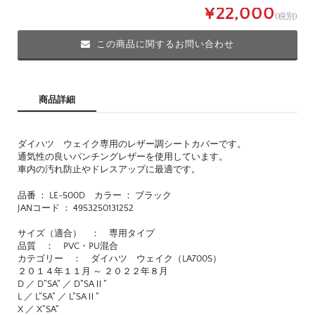
¥22,000
(税別)
この商品に関するお問い合わせ
商品詳細
ダイハツ ウェイク専用のレザー調シートカバーです。
通気性の良いパンチングレザーを使用しています。
車内の汚れ防止やドレスアップに最適です。
品番 ： LE-500D カラー ： ブラック
JANコード ： 4953250131252
サイズ（適合） ： 専用タイプ
品質 ： PVC・PU混合
カテゴリー ： ダイハツ ウェイク（LA700S）
２０１４年１１月 ～ ２０２２年８月
D ／ D”SA” ／ D”SAⅡ”
L ／ L”SA” ／ L”SAⅡ”
X ／ X”SA”