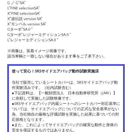
G ／ G”SA”
L”FINE selectionSA”
X”FINE selectionSA”
X”波伝説 version SA”
X”モンベル version SA”
Gターボ”SAⅡ”
Gターボ”レジャーエディションSAⅡ”
L”レジャーエディションSAⅡ”
※画像は、装着イメージ画像です。
該当車輌と一致しない場合があります事をご了承下さい。
使って安心！SRSサイドエアバッグ動作試験実施済
当社で販売しているシートカバーは、SRSサイドエアバッグ動
作実験済みです。（社内試験含む）
●下記資料は、【一般財団法人 日本自動車研究所（JARI）】
に依頼して実施した試験映像です。
●SRSサイドエアバッグ内蔵シートへのシートカバー対応基準に
ついては、サイドエアバッグについての正式な安全基準がない
為、当社独自の厳格な評価試験を実施した結果に基づいての対
応規格となります。
●また、これによってサイドエアバッグの確実な動作と身体の
安全を保証するものではありません。