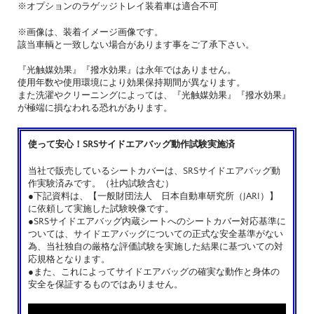
※オプションのラゲッジトレイ装着車は適合不可
※画像は、装着イメージ画像です。
該当車輌と一致しない場合があります事をご了承下さい。
『光触媒効果』『撥水効果』は永年ではありません。
使用年数や使用環境により効果保持期間が異なります。
また洗濯やクリーニングによっては、『光触媒効果』『撥水効果』
が極端に損なわれる恐れがあります。
使って安心！SRSサイドエアバッグ動作試験実施済
当社で販売しているシートカバーは、SRSサイドエアバッグ動
作実験済みです。（社内試験含む）
●下記資料は、【一般財団法人 日本自動車研究所（JARI）】
に依頼して実施した試験映像です。
●SRSサイドエアバッグ内蔵シートへのシートカバー対応基準に
ついては、サイドエアバッグについての正式な安全基準がない
為、当社独自の厳格な評価試験を実施した結果に基づいての対
応規格となります。
●また、これによってサイドエアバッグの確実な動作と身体の
安全を保証するものではありません。