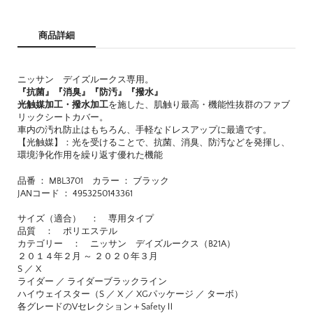
商品詳細
ニッサン デイズルークス専用。
『抗菌』『消臭』『防汚』『撥水』
光触媒加工・撥水加工
を施した、肌触り最高・機能性抜群のファブ
リックシートカバー。
車内の汚れ防止はもちろん、手軽なドレスアップに最適です。
【光触媒】：光を受けることで、抗菌、消臭、防汚などを発揮し、
環境浄化作用を繰り返す優れた機能
品番 ： MBL3701 カラー ： ブラック
JANコード ： 4953250143361
サイズ（適合） ： 専用タイプ
品質 ： ポリエステル
カテゴリー ： ニッサン デイズルークス（B21A）
２０１４年２月 ～ ２０２０年３月
S ／ X
ライダー ／ ライダーブラックライン
ハイウェイスター（S ／ X ／ XGパッケージ ／ ターボ）
各グレードのVセレクション＋SafetyⅡ