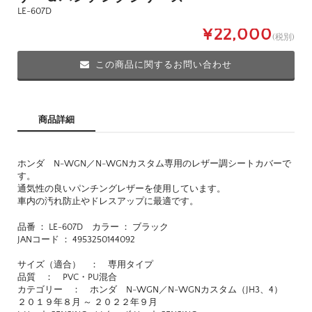
LE-607D
¥22,000
(税別)
この商品に関するお問い合わせ
商品詳細
ホンダ N-WGN／N-WGNカスタム専用のレザー調シートカバーで
す。
通気性の良いパンチングレザーを使用しています。
車内の汚れ防止やドレスアップに最適です。
品番 ： LE-607D カラー ： ブラック
JANコード ： 4953250144092
サイズ（適合） ： 専用タイプ
品質 ： PVC・PU混合
カテゴリー ： ホンダ N-WGN／N-WGNカスタム（JH3、4）
２０１９年８月 ～ ２０２２年９月