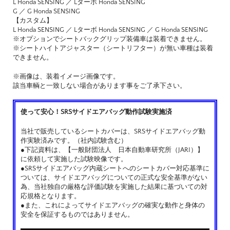
L Honda SENSING ／ Lターボ Honda SENSING
G ／ G Honda SENSING
【カスタム】
L Honda SENSING ／ Lターボ Honda SENSING ／ G Honda SENSING
※オプションでシートバックグリップ装備車は装着できません。
※シートハイトアジャスター（シートリフター）が無い車種は装着
できません。
※画像は、装着イメージ画像です。
該当車輌と一致しない場合があります事をご了承下さい。
使って安心！SRSサイドエアバッグ動作試験実施済
当社で販売しているシートカバーは、SRSサイドエアバッグ動
作実験済みです。（社内試験含む）
●下記資料は、【一般財団法人 日本自動車研究所（JARI）】
に依頼して実施した試験映像です。
●SRSサイドエアバッグ内蔵シートへのシートカバー対応基準に
ついては、サイドエアバッグについての正式な安全基準がない
為、当社独自の厳格な評価試験を実施した結果に基づいての対
応規格となります。
●また、これによってサイドエアバッグの確実な動作と身体の
安全を保証するものではありません。